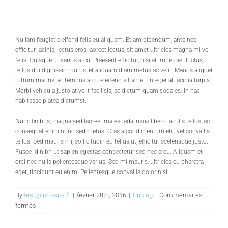
Exemples
Procédures
Nullam feugiat eleifend felis eu aliquam. Etiam bibendum, ante nec
efficitur lacinia, lectus eros laoreet lectus, sit amet ultricies magna mi vel
felis. Quisque ut varius arcu. Praesent efficitur, nisi at imperdiet luctus,
Actualités
tellus dui dignissim purus, et aliquam diam metus ac velit. Mauris aliquet
rutrum mauris, ac tempus arcu eleifend sit amet. Integer at lacinia turpis.
Morbi vehicula justo at velit facilisis, ac dictum quam sodales. In hac
habitasse platea dictumst.
Qui sommes nous ?
Nunc finibus, magna sed laoreet malesuada, risus libero iaculis tellus, ac
consequat enim nunc sed metus. Cras a condimentum elit, vel convallis
tellus. Sed mauris mi, sollicitudin eu tellus ut, efficitur scelerisque justo.
Fusce id nibh ut sapien egestas consectetur sed nec arcu. Aliquam et
orci nec nulla pellentesque varius. Sed mi mauris, ultricies eu pharetra
eget, tincidunt eu enim. Pellentesque convallis dolor nisl.
By
test@intrasite.fr
|
février 28th, 2016
|
Pricing
|
Commentaires
sur
fermés
Are
there