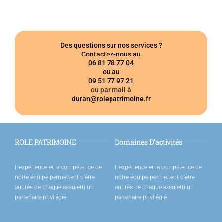
Des questions sur nos services ?
Contactez-nous au
06 81 78 77 04
ou au
09 51 77 97 21
ou par mail à
duran@rolepatrimoine.fr
ROLE PATRIMOINE
Domaines D’activités
L’expérience et la compétence de
L’expérience et la compétence de
notre équipe permettent d’être
notre équipe permettent d’être
auprès de chaque assujetti un
auprès de chaque assujetti un
partenaire privilégié.
partenaire privilégié.