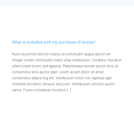
Exemples
Procédures
Actualités
What is included with my purchase of Avada?
Nunc euismod lobortis massa, id sollicitudin augue auctor vel.
Integer ornare sollicitudin turpis vitae vestibulum. Curabitur faucibus
Qui sommes nous ?
ullamcorper lorem sed egestas. Pellentesque laoreet auctor eros, et
consectetur eros auctor eget. Lorem ipsum dolor sit amet,
consectetur adipiscing elit. Vestibulum tortor nisi, egestas eget
molestie tincidunt, tempus sed justo. Vestibulum ultricies auctor
varius. Fusce consequat tincidunt […]