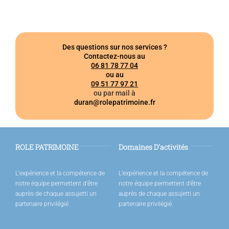
Des questions sur nos services ?
Contactez-nous au
06 81 78 77 04
ou au
09 51 77 97 21
ou par mail à
duran@rolepatrimoine.fr
ROLE PATRIMOINE
Domaines D’activités
L’expérience et la compétence de
L’expérience et la compétence de
notre équipe permettent d’être
notre équipe permettent d’être
auprès de chaque assujetti un
auprès de chaque assujetti un
partenaire privilégié.
partenaire privilégié.