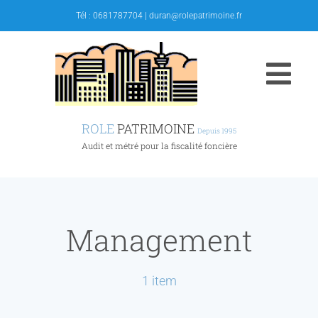
Skip
Tél :
0681787704
|
duran@rolepatrimoine.fr
to
content
Togg
Navi
ROLE
PATRIMOINE
Depuis 1995
Accueil
Audit et métré pour la fiscalité foncière
Activités
Management
Propositions
Questions
1 item