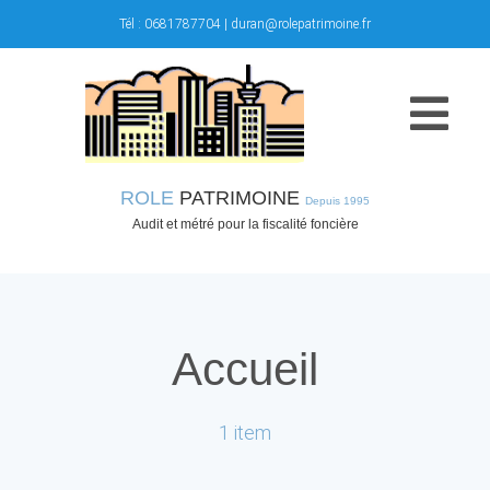
Skip
Tél :
0681787704
|
duran@rolepatrimoine.fr
to
content
Togg
Navi
ROLE
PATRIMOINE
Depuis 1995
Accueil
Audit et métré pour la fiscalité foncière
Activités
Propositions
Accueil
Questions
1 item