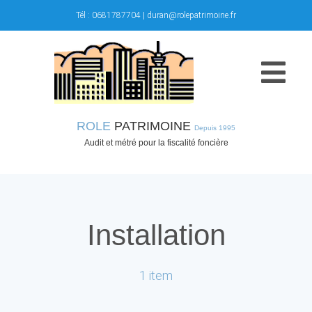
Skip
Tél :
0681787704
|
duran@rolepatrimoine.fr
to
content
Togg
Navi
ROLE
PATRIMOINE
Depuis 1995
Accueil
Audit et métré pour la fiscalité foncière
Activités
Propositions
Installation
Questions
1 item