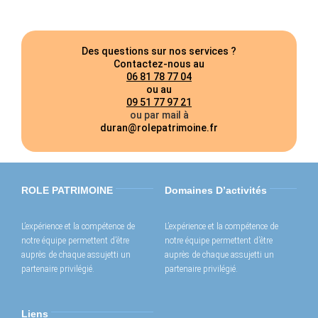
Des questions sur nos services ?
Contactez-nous au
06 81 78 77 04
ou au
09 51 77 97 21
ou par mail à
duran@rolepatrimoine.fr
ROLE PATRIMOINE
Domaines D’activités
L’expérience et la compétence de
L’expérience et la compétence de
notre équipe permettent d’être
notre équipe permettent d’être
auprès de chaque assujetti un
auprès de chaque assujetti un
partenaire privilégié.
partenaire privilégié.
Liens