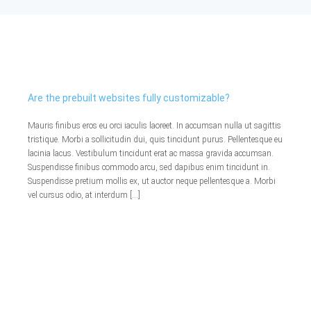
Exemples
Procédures
Actualités
Are the prebuilt websites fully customizable?
Mauris finibus eros eu orci iaculis laoreet. In accumsan nulla ut sagittis
tristique. Morbi a sollicitudin dui, quis tincidunt purus. Pellentesque eu
Qui sommes nous ?
lacinia lacus. Vestibulum tincidunt erat ac massa gravida accumsan.
Suspendisse finibus commodo arcu, sed dapibus enim tincidunt in.
Suspendisse pretium mollis ex, ut auctor neque pellentesque a. Morbi
vel cursus odio, at interdum […]