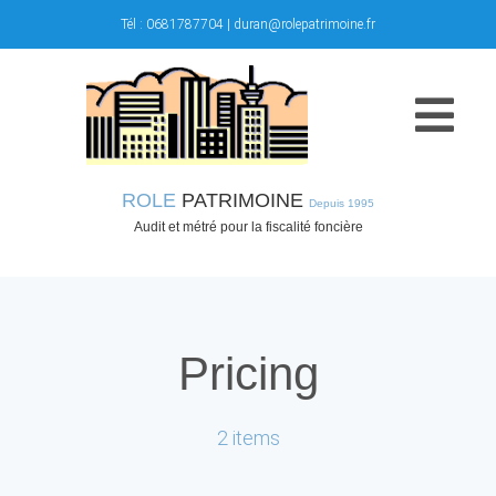
Skip
Tél :
0681787704
|
duran@rolepatrimoine.fr
to
content
Togg
Navi
ROLE
PATRIMOINE
Depuis 1995
Accueil
Audit et métré pour la fiscalité foncière
Activités
Propositions
Pricing
Questions
2 items