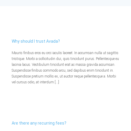
Exemples
Procédures
Actualités
Why should I trust Avada?
Mauris finibus eros eu orci iaculis laoreet. In accumsan nulla ut sagittis
tristique. Morbi a sollicitudin dui, quis tincidunt purus. Pellentesque eu
Qui sommes nous ?
lacinia lacus. Vestibulum tincidunt erat ac massa gravida accumsan.
Suspendisse finibus commodo arcu, sed dapibus enim tincidunt in.
Suspendisse pretium mollis ex, ut auctor neque pellentesque a. Morbi
vel cursus odio, at interdum […]
Are there any recurring fees?