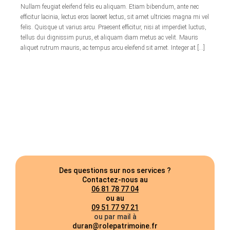
Nullam feugiat eleifend felis eu aliquam. Etiam bibendum, ante nec
efficitur lacinia, lectus eros laoreet lectus, sit amet ultricies magna mi vel
felis. Quisque ut varius arcu. Praesent efficitur, nisi at imperdiet luctus,
tellus dui dignissim purus, et aliquam diam metus ac velit. Mauris
aliquet rutrum mauris, ac tempus arcu eleifend sit amet. Integer at […]
Des questions sur nos services ?
Contactez-nous au
06 81 78 77 04
ou au
09 51 77 97 21
ou par mail à
duran@rolepatrimoine.fr