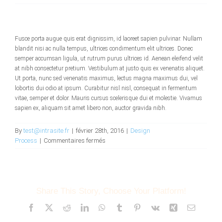
Exemples
Procédures
Fusce porta augue quis erat dignissim, id laoreet sapien pulvinar. Nullam
blandit nisi ac nulla tempus, ultrices condimentum elit ultrices. Donec
semper accumsan ligula, ut rutrum purus ultrices id. Aenean eleifend velit
Actualités
at nibh consectetur pretium. Vestibulum at justo quis ex venenatis aliquet.
Ut porta, nunc sed venenatis maximus, lectus magna maximus dui, vel
lobortis dui odio at ipsum. Curabitur nisl nisl, consequat in fermentum
vitae, semper et dolor. Mauris cursus scelerisque dui et molestie. Vivamus
Qui sommes nous ?
sapien ex, aliquam sit amet libero non, auctor gravida nibh.
By
test@intrasite.fr
|
février 28th, 2016
|
Design
sur
Process
|
Commentaires fermés
Where
can
I
get
support?
Share This Story, Choose Your Platform!
Facebook
X
Reddit
LinkedIn
WhatsApp
Tumblr
Pinterest
Vk
Xing
Email