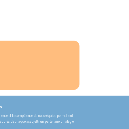
s
rience et la compétence de notre équipe permettent
 auprès de chaque assujetti un partenaire privilégié.