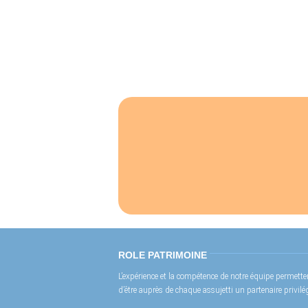
ROLE PATRIMOINE
L’expérience et la compétence de notre équipe permette
d’être auprès de chaque assujetti un partenaire privilég