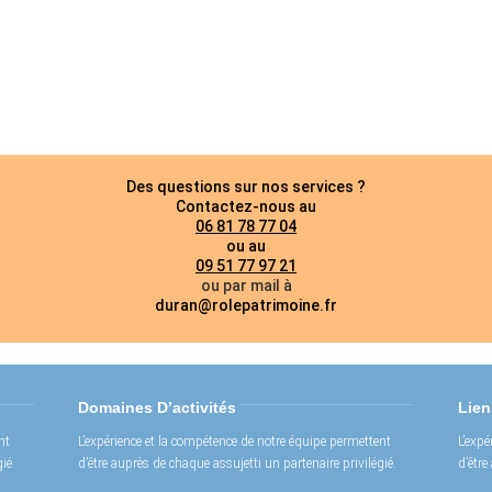
Des questions sur nos services ?
Contactez-nous au
06 81 78 77 04
ou au
09 51 77 97 21
ou par mail à
duran@rolepatrimoine.fr
Domaines D’activités
Lien
nt
L’expérience et la compétence de notre équipe permettent
L’expé
ié.
d’être auprès de chaque assujetti un partenaire privilégié.
d’être