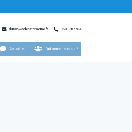
duran@rolepatrimoine.fr
0681787704
Actualités
Qui sommes nous ?