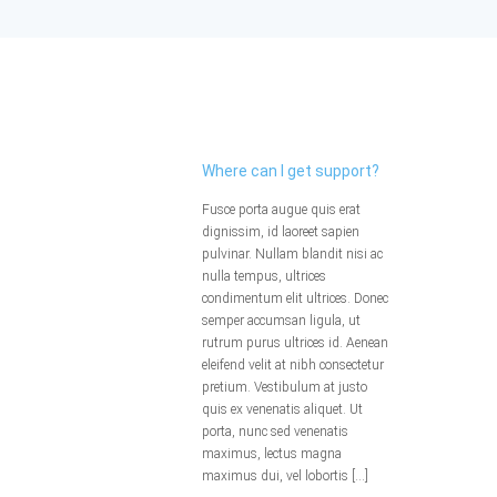
Where can I get support?
Fusce porta augue quis erat
dignissim, id laoreet sapien
pulvinar. Nullam blandit nisi ac
nulla tempus, ultrices
condimentum elit ultrices. Donec
semper accumsan ligula, ut
rutrum purus ultrices id. Aenean
eleifend velit at nibh consectetur
pretium. Vestibulum at justo
quis ex venenatis aliquet. Ut
porta, nunc sed venenatis
maximus, lectus magna
maximus dui, vel lobortis […]