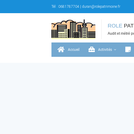
Skip
Tél :
0681787704
|
duran@rolepatrimoine.fr
to
content
ROLE
PAT
Audit et métré po
Accueil
Activités